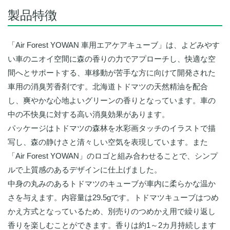
製品特徴
「Air Forest YOWAN 車用エアケアキューブ」は、よどみやす
い車のニオイ空間に森の香りの力でアプローチし、快適な空
間へとサポートする、車移動が苦手な方に向けて開発された
車用の消臭芳香剤です。北海道トドマツの天然精油を配合
し、爽やかな心地よいグリーンの香りとなっています。車の
中の不快臭に対する高い消臭効果があります。
パッケージはトドマツの森林を水彩画タッチのイラストで描
写し、森の静けさと清々しい空気を表現しています。また
「Air Forest YOWAN」のロゴと組み合わせることで、シンプ
ルで上質感のあるデザインに仕上げました。
中身の丸みのあるトドマツのキューブが車内に柔らかな温か
さを与えます。内容量は29.5gです。トドマツキューブはつめ
かえ方式となっているため、別売りのつめかえ用で繰り返し
香りを楽しむことができます。香りは約1～2カ月持続します