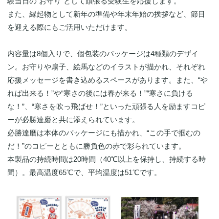
験当日の“お守り”として頑張る受験生を応援します。
また、縁起物として新年の準備や年末年始の挨拶など、節目
を迎える際にもご活用いただけます。
内容量は8個入りで、個包装のパッケージは4種類のデザイ
ン。お守りや扇子、絵馬などのイラストが描かれ、それぞれ
応援メッセージを書き込めるスペースがあります。また、“や
れば出来る！”や“寒さの後には春が来る！”“寒さに負ける
な！”、“寒さを吹っ飛ばせ！”といった頑張る人を励ますコピ
ーが必勝達磨と共に添えられています。
必勝達磨は本体のパッケージにも描かれ、“この手で掴むの
だ！”のコピーとともに勝負色の赤で彩られています。
本製品の持続時間は20時間（40℃以上を保持し、持続する時
間）。最高温度65℃で、平均温度は51℃です。