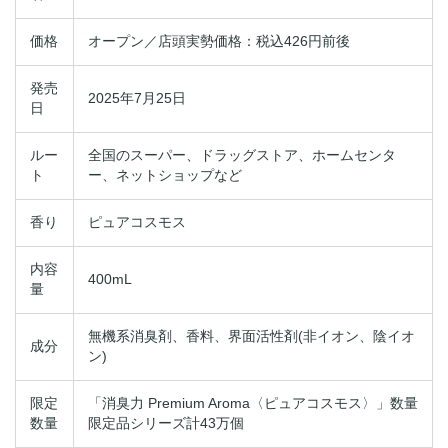
価格
オープン／店頭実勢価格：税込426円前後
発売
2025年7月25日
日
ルー
全国のスーパー、ドラッグストア、ホームセンタ
ト
ー、ネットショップなど
香り
ピュアコスモス
内容
400mL
量
無機系消臭剤、香料、界面活性剤(非イオン、陰イオ
成分
ン)
限定
「消臭力 Premium Aroma〈ピュアコスモス〉」数量
数量
限定品シリーズ計43万個