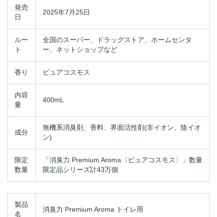
発売
2025年7月25日
日
ルー
全国のスーパー、ドラッグストア、ホームセンタ
ト
ー、ネットショップなど
香り
ピュアコスモス
内容
400mL
量
無機系消臭剤、香料、界面活性剤(非イオン、陰イオ
成分
ン)
限定
「消臭力 Premium Aroma〈ピュアコスモス〉」数量
数量
限定品シリーズ計43万個
製品
消臭力 Premium Aroma トイレ用
名